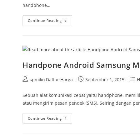
handphone…
Kemunculan
Continue Reading
Hp
Android
Handpone Android Samsung Ma
Post
Post
Post
spmiko Daftar Harga
September 1, 2015
H
author:
published:
categ
Sebuah alat komunikasi cepat yaitu handphone, memili
atau mengirim pesan pendek (SMS). Seiring dengan pe
Handpone
Continue Reading
Android
Samsung
Masih
Menjadi