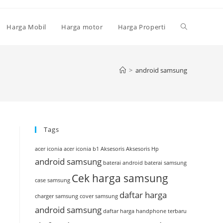
Toggle
Harga Mobil
Harga motor
Harga Properti
website
>
android samsung
search
Tags
acer iconia
acer iconia b1
Aksesoris
Aksesoris Hp
android samsung
baterai android
baterai samsung
Cek harga samsung
case samsung
daftar harga
charger samsung
cover samsung
android samsung
daftar harga handphone terbaru
i