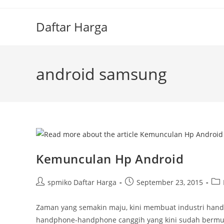
Skip
to
Daftar Harga
content
android samsung
Kemunculan Hp Android
Post
Post
Pos
spmiko Daftar Harga
September 23, 2015
author:
published:
cat
Zaman yang semakin maju, kini membuat industri han
handphone-handphone canggih yang kini sudah bermunc