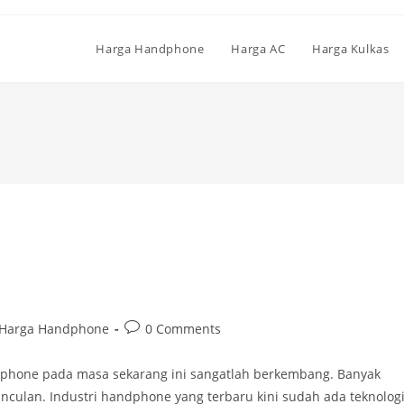
Harga Handphone
Harga AC
Harga Kulkas
t
Post
Harga Handphone
0 Comments
egory:
comments:
dphone pada masa sekarang ini sangatlah berkembang. Banyak
ulan. Industri handphone yang terbaru kini sudah ada teknolog