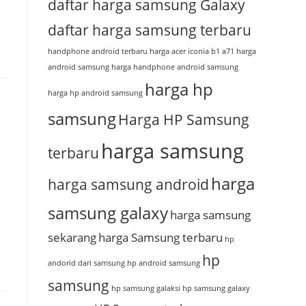
daftar harga samsung Galaxy
daftar harga samsung terbaru
handphone android terbaru
harga acer iconia b1 a71
harga
android samsung
harga handphone android samsung
harga hp
harga hp android samsung
samsung
Harga HP Samsung
harga samsung
terbaru
harga
harga samsung android
samsung galaxy
harga samsung
…
sekarang
harga Samsung terbaru
hp
hp
andorid dari samsung
hp android samsung
samsung
hp samsung galaksi
hp samsung galaxy