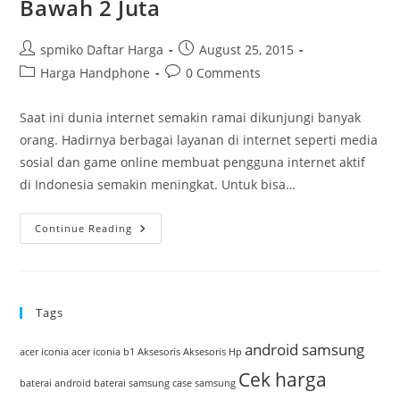
Bawah 2 Juta
Post
Post
spmiko Daftar Harga
August 25, 2015
author:
published:
Post
Post
Harga Handphone
0 Comments
category:
comments:
Saat ini dunia internet semakin ramai dikunjungi banyak
orang. Hadirnya berbagai layanan di internet seperti media
sosial dan game online membuat pengguna internet aktif
di Indonesia semakin meningkat. Untuk bisa…
Daftar
Continue Reading
Harga
HP
Samsung
Di
Bawah
2
Tags
Juta
android samsung
acer iconia
acer iconia b1
Aksesoris
Aksesoris Hp
Cek harga
baterai android
baterai samsung
case samsung