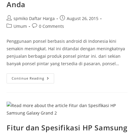
Anda
Post
Post
spmiko Daftar Harga
August 26, 2015
author:
published:
Post
Post
Umum
0 Comments
category:
comments:
Penggunaan ponsel berbasis android di Indonesia kini
semakin meningkat. Hal ini ditandai dengan meningkatnya
penjualan berbagai produk ponsel pintar ini. dari sekian
banyak ponsel pintar yang tersedia di pasaran, ponsel…
Manfaat
Continue Reading
Lain
Kamera
Android
Yang
Bisa
Membantu
Pekerjaan
Anda
Fitur dan Spesifikasi HP Samsung