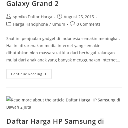
Galaxy Grand 2
Post
Post
spmiko Daftar Harga
August 25, 2015
author:
published:
Post
Post
Harga Handphone
/
Umum
0 Comments
category:
comments:
Saat ini penjualan gadget di Indonesia semakin meningkat.
Hal ini dikarenakan media internet yang semakin
dibutuhkan oleh masyarakat kita dari berbagai kalangan
mulai dari anak anak yang banyak menggunakan internet…
Fitur
Continue Reading
Dan
Spesifikasi
HP
Samsung
Galaxy
Grand
2
Daftar Harga HP Samsung di