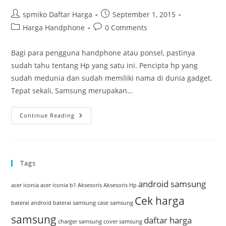
Post
Post
spmiko Daftar Harga
September 1, 2015
author:
published:
Post
Post
Harga Handphone
0 Comments
category:
comments:
Bagi para pengguna handphone atau ponsel, pastinya
sudah tahu tentang Hp yang satu ini. Pencipta hp yang
sudah medunia dan sudah memiliki nama di dunia gadget.
Tepat sekali, Samsung merupakan…
Hp
Continue Reading
Terbaru
Dari
Samsung
Dengan
Koneksi
Super
Tags
Cepat
android samsung
acer iconia
acer iconia b1
Aksesoris
Aksesoris Hp
Cek harga
baterai android
baterai samsung
case samsung
samsung
daftar harga
charger samsung
cover samsung