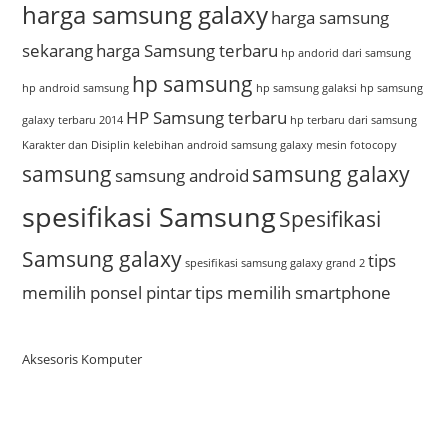
harga samsung galaxy
harga samsung
sekarang
harga Samsung terbaru
hp andorid dari samsung
hp samsung
hp android samsung
hp samsung galaksi
hp samsung
HP Samsung terbaru
galaxy terbaru 2014
hp terbaru dari samsung
Karakter dan Disiplin
kelebihan android samsung galaxy
mesin fotocopy
samsung
samsung galaxy
samsung android
spesifikasi Samsung
Spesifikasi
Samsung galaxy
tips
spesifikasi samsung galaxy grand 2
memilih ponsel pintar
tips memilih smartphone
Aksesoris Komputer