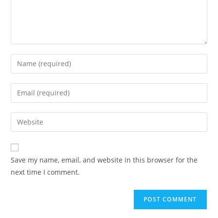
Enter
your
name
Enter
or
your
username
email
Enter
to
address
your
comment
to
website
comment
URL
Save my name, email, and website in this browser for the
(optional)
next time I comment.