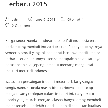
Terbaru 2015
Post
Post
Post
admin
June 9, 2015
Otomotif
author:
published:
category:
Post
0 Comments
comments:
Harga Motor Honda – Industri otomotif di Indonesia terus
berkembang menjadi industri produktif, dengan banyaknya
vendor otomotif yang tak ada henti-hentinya merilis motor
terbaru setiap tahunnya. Honda merupakan salah satunya,
perusahaan asal Jepang tersebut memang menguasai
industri motor di Indonesia.
Walaupun persaingan industri motor terbilang sangat
sengit, namun Honda masih bisa berinovasi dan tetap
menjadi yang terdepan dalam industri ini. Harga moto
Honda yang murah, menjadi alasan banyak orang membeli
motor tersebut, terlebih Honda sudah dkenal akan kualitas