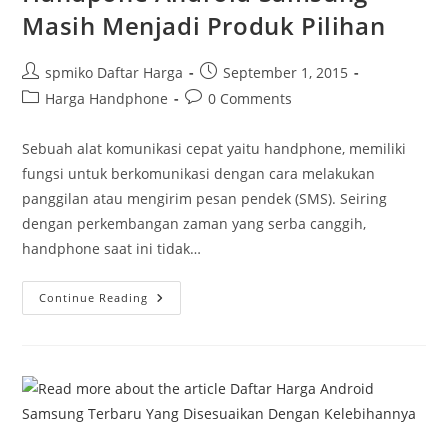
Masih Menjadi Produk Pilihan
Post
Post
spmiko Daftar Harga
September 1, 2015
author:
published:
Post
Post
Harga Handphone
0 Comments
category:
comments:
Sebuah alat komunikasi cepat yaitu handphone, memiliki
fungsi untuk berkomunikasi dengan cara melakukan
panggilan atau mengirim pesan pendek (SMS). Seiring
dengan perkembangan zaman yang serba canggih,
handphone saat ini tidak…
Handpone
Continue Reading
Android
Samsung
Masih
Menjadi
Produk
Pilihan