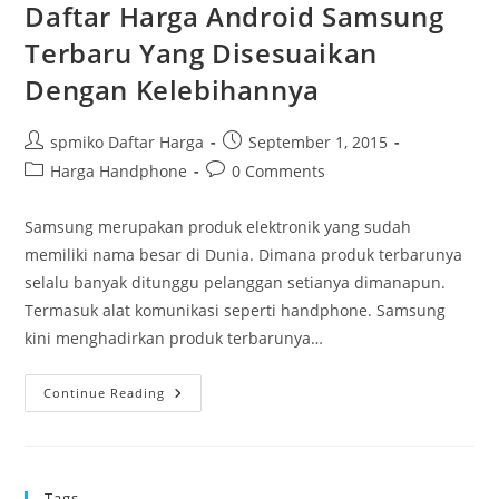
Daftar Harga Android Samsung
Terbaru Yang Disesuaikan
Dengan Kelebihannya
Post
Post
spmiko Daftar Harga
September 1, 2015
author:
published:
Post
Post
Harga Handphone
0 Comments
category:
comments:
Samsung merupakan produk elektronik yang sudah
memiliki nama besar di Dunia. Dimana produk terbarunya
selalu banyak ditunggu pelanggan setianya dimanapun.
Termasuk alat komunikasi seperti handphone. Samsung
kini menghadirkan produk terbarunya…
Daftar
Continue Reading
Harga
Android
Samsung
Terbaru
Yang
Disesuaikan
Tags