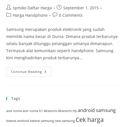
Post
Post
spmiko Daftar Harga
September 1, 2015
author:
published:
Post
Post
Harga Handphone
0 Comments
category:
comments:
Samsung merupakan produk elektronik yang sudah
memiliki nama besar di Dunia. Dimana produk terbarunya
selalu banyak ditunggu pelanggan setianya dimanapun.
Termasuk alat komunikasi seperti handphone. Samsung
kini menghadirkan produk terbarunya…
Daftar
Continue Reading
Harga
Android
Samsung
Terbaru
Yang
Disesuaikan
Tags
Dengan
Kelebihannya
android samsung
acer iconia
acer iconia b1
Aksesoris
Aksesoris Hp
Cek harga
baterai android
baterai samsung
case samsung