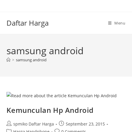
Skip
to
content
Daftar Harga
Menu
samsung android
>
samsung android
Kemunculan Hp Android
Post
Post
spmiko Daftar Harga
September 23, 2015
author:
published:
Post
Post
Harga Handphone
0 Comments