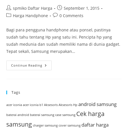
Post
Post
spmiko Daftar Harga
September 1, 2015
author:
published:
Post
Post
Harga Handphone
0 Comments
category:
comments:
Bagi para pengguna handphone atau ponsel, pastinya
sudah tahu tentang Hp yang satu ini. Pencipta hp yang
sudah medunia dan sudah memiliki nama di dunia gadget.
Tepat sekali, Samsung merupakan…
Hp
Continue Reading
Terbaru
Dari
Samsung
Dengan
Koneksi
Super
Tags
Cepat
android samsung
acer iconia
acer iconia b1
Aksesoris
Aksesoris Hp
Cek harga
baterai android
baterai samsung
case samsung
samsung
daftar harga
charger samsung
cover samsung