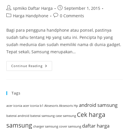
Post
Post
spmiko Daftar Harga
September 1, 2015
author:
published:
Post
Post
Harga Handphone
0 Comments
category:
comments:
Bagi para pengguna handphone atau ponsel, pastinya
sudah tahu tentang Hp yang satu ini. Pencipta hp yang
sudah medunia dan sudah memiliki nama di dunia gadget.
Tepat sekali, Samsung merupakan…
Hp
Continue Reading
Terbaru
Dari
Samsung
Dengan
Koneksi
Super
Tags
Cepat
android samsung
acer iconia
acer iconia b1
Aksesoris
Aksesoris Hp
Cek harga
baterai android
baterai samsung
case samsung
samsung
daftar harga
charger samsung
cover samsung