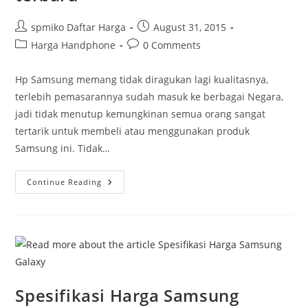
Post
Post
spmiko Daftar Harga
August 31, 2015
author:
published:
Post
Post
Harga Handphone
0 Comments
category:
comments:
Hp Samsung memang tidak diragukan lagi kualitasnya,
terlebih pemasarannya sudah masuk ke berbagai Negara,
jadi tidak menutup kemungkinan semua orang sangat
tertarik untuk membeli atau menggunakan produk
Samsung ini. Tidak…
Spesifikasi
Continue Reading
Harga
Samsung
Terbaru
Spesifikasi Harga Samsung