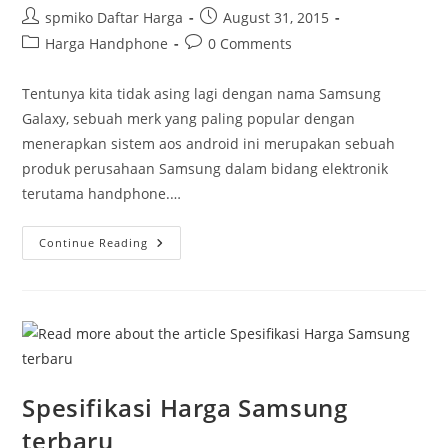
Post
Post
spmiko Daftar Harga
August 31, 2015
author:
published:
Post
Post
Harga Handphone
0 Comments
category:
comments:
Tentunya kita tidak asing lagi dengan nama Samsung
Galaxy, sebuah merk yang paling popular dengan
menerapkan sistem aos android ini merupakan sebuah
produk perusahaan Samsung dalam bidang elektronik
terutama handphone.…
Daftar
Continue Reading
Android
Samsung
Galaxy
Spesifikasi Harga Samsung
terbaru