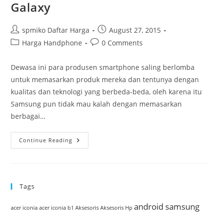
Galaxy
Post
Post
spmiko Daftar Harga
August 27, 2015
author:
published:
Post
Post
Harga Handphone
0 Comments
category:
comments:
Dewasa ini para produsen smartphone saling berlomba
untuk memasarkan produk mereka dan tentunya dengan
kualitas dan teknologi yang berbeda-beda, oleh karena itu
Samsung pun tidak mau kalah dengan memasarkan
berbagai…
Spesifikasi
Continue Reading
Harga
Samsung
Galaxy
Tags
android samsung
acer iconia
acer iconia b1
Aksesoris
Aksesoris Hp