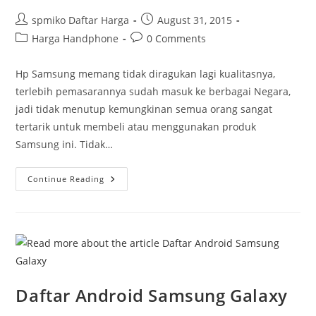
Post
Post
spmiko Daftar Harga
August 31, 2015
author:
published:
Post
Post
Harga Handphone
0 Comments
category:
comments:
Hp Samsung memang tidak diragukan lagi kualitasnya,
terlebih pemasarannya sudah masuk ke berbagai Negara,
jadi tidak menutup kemungkinan semua orang sangat
tertarik untuk membeli atau menggunakan produk
Samsung ini. Tidak…
Spesifikasi
Continue Reading
Harga
Samsung
Terbaru
Daftar Android Samsung Galaxy