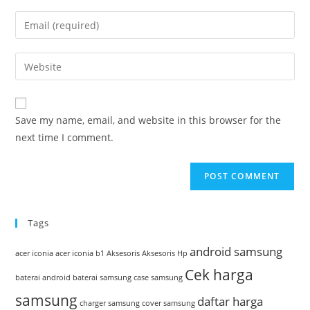
name
Enter
or
your
username
email
Enter
to
address
your
comment
to
website
comment
URL
Save my name, email, and website in this browser for the
(optional)
next time I comment.
Tags
android samsung
acer iconia
acer iconia b1
Aksesoris
Aksesoris Hp
Cek harga
baterai android
baterai samsung
case samsung
samsung
daftar harga
charger samsung
cover samsung