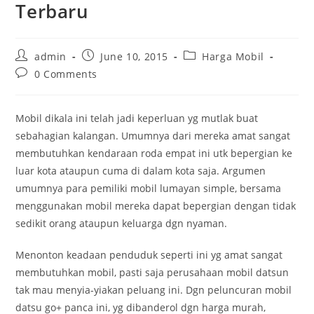
Terbaru
Post
Post
Post
admin
June 10, 2015
Harga Mobil
author:
published:
category:
Post
0 Comments
comments:
Mobil dikala ini telah jadi keperluan yg mutlak buat
sebahagian kalangan. Umumnya dari mereka amat sangat
membutuhkan kendaraan roda empat ini utk bepergian ke
luar kota ataupun cuma di dalam kota saja. Argumen
umumnya para pemiliki mobil lumayan simple, bersama
menggunakan mobil mereka dapat bepergian dengan tidak
sedikit orang ataupun keluarga dgn nyaman.
Menonton keadaan penduduk seperti ini yg amat sangat
membutuhkan mobil, pasti saja perusahaan mobil datsun
tak mau menyia-yiakan peluang ini. Dgn peluncuran mobil
datsu go+ panca ini, yg dibanderol dgn harga murah,