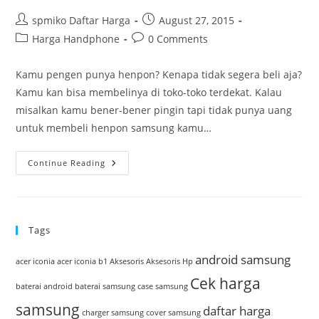
Post
Post
spmiko Daftar Harga
August 27, 2015
author:
published:
Post
Post
Harga Handphone
0 Comments
category:
comments:
Kamu pengen punya henpon? Kenapa tidak segera beli aja?
Kamu kan bisa membelinya di toko-toko terdekat. Kalau
misalkan kamu bener-bener pingin tapi tidak punya uang
untuk membeli henpon samsung kamu…
Tips
Continue Reading
Membeli
Henpon
Samsung
Bekas
Yang
Murah
Tags
android samsung
acer iconia
acer iconia b1
Aksesoris
Aksesoris Hp
Cek harga
baterai android
baterai samsung
case samsung
samsung
daftar harga
charger samsung
cover samsung